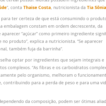
úde
“, conta
Thaise Costa
, nutricionista da
Tia Sôni
para ter certeza de que está consumindo o produto
os na embalagem constam em ordem decrescente, da
 aparecer “açúcar” como primeiro ingrediente signif
no produto”, explica a nutricionista. “Se aparecer
onal, também fuja da barrinha”.
nselha optar por ingredientes que sejam integrais e
tos complexos. “As fibras e os carboidratos comple
entamente pelo organismo, melhoram o funcionamen
e, contribuindo para a perda de peso e para uma vi
 dependendo da composição, podem ser ótimas alia