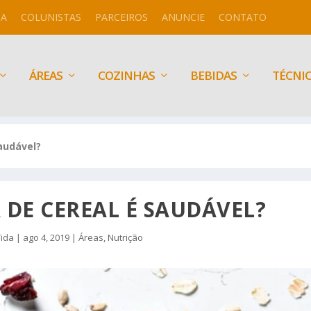
IA
COLUNISTAS
PARCEIROS
ANUNCIE
CONTATO
ÁREAS
COZINHAS
BEBIDAS
TÉCNI
audável?
DE CEREAL É SAUDÁVEL?
Vida
|
ago 4, 2019
|
Áreas
,
Nutrição