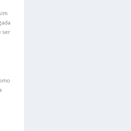
ssim
igada
e ser
como
a