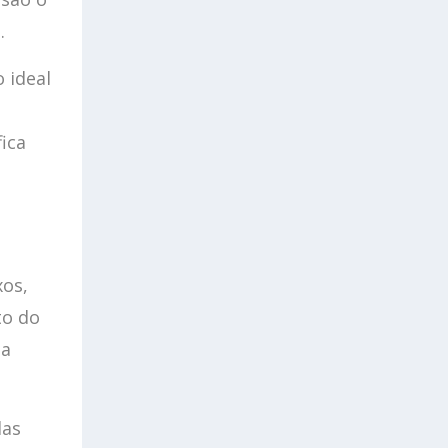
a
.
 ideal
ica
xos,
to do
da
das