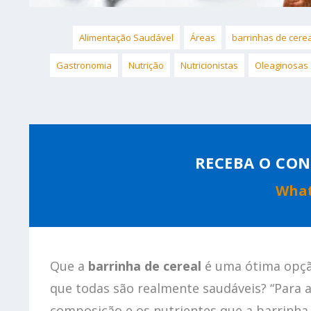
Alimentação Saudável
Áreas
barrinhas de cere
Gastronomia
Nutrição
Nutricionistas
Oleaginosas
RECEBA O CON
Wha
Que a
barrinha de cereal
é uma ótima opçã
que todas são realmente saudáveis? “Para a
composição e os nutrientes que a barrinha