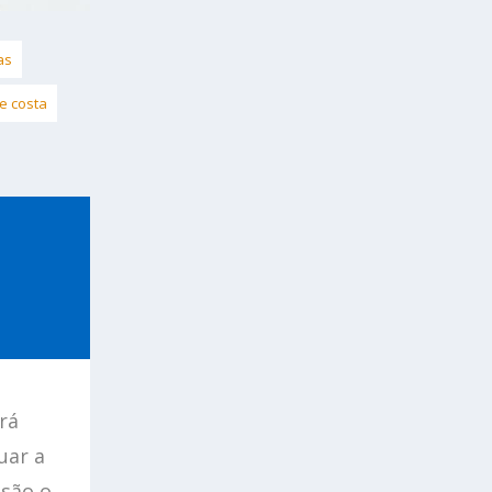
as
se costa
rá
uar a
 são o