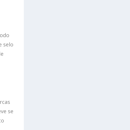
Todo
e selo
de
rcas
eve se
to