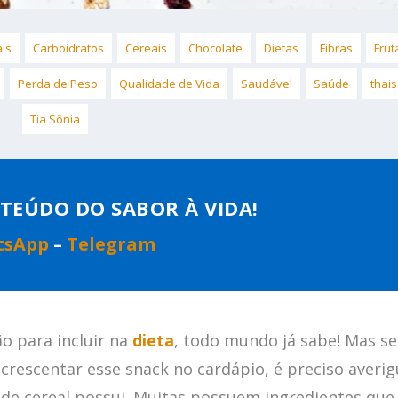
ais
Carboidratos
Cereais
Chocolate
Dietas
Fibras
Frut
Perda de Peso
Qualidade de Vida
Saudável
Saúde
thai
Tia Sônia
TEÚDO DO SABOR À VIDA!
tsApp
–
Telegram
o para incluir na
dieta
, todo mundo já sabe! Mas se
crescentar esse snack no cardápio, é preciso averig
 de cereal possui. Muitas possuem ingredientes que