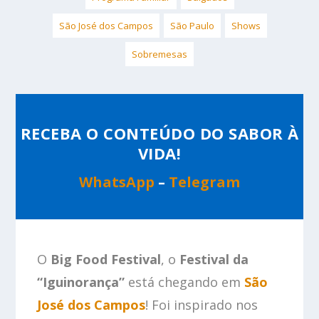
São José dos Campos
São Paulo
Shows
Sobremesas
RECEBA O CONTEÚDO DO SABOR À
VIDA!
WhatsApp
–
Telegram
O
Big Food Festival
, o
Festival da
“Iguinorança”
está chegando em
São
José dos Campos
!
Foi inspirado nos