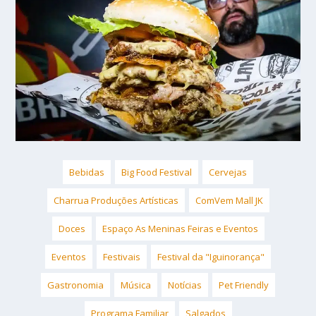
Bebidas
Big Food Festival
Cervejas
Charrua Produções Artísticas
ComVem Mall JK
Doces
Espaço As Meninas Feiras e Eventos
Eventos
Festivais
Festival da "Iguinorança"
Gastronomia
Música
Notícias
Pet Friendly
Programa Familiar
Salgados