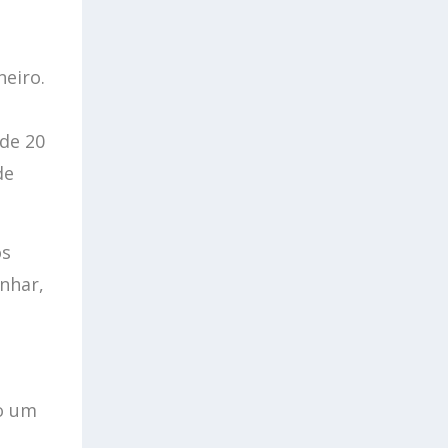
neiro.
 de 20
de
os
nhar,
o um