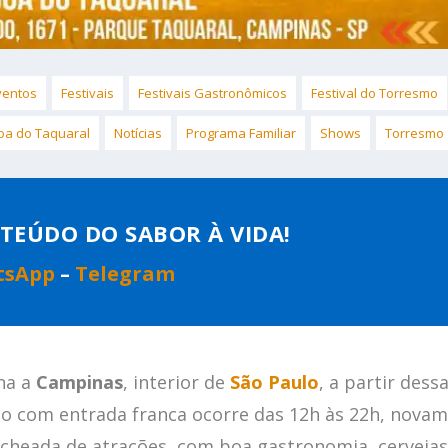
ventos
Festivais
Festivais Gastronômicos
Festival do Torresmo
oa do Taquaral
Notícias
Programa Familiar
Shows
Torresmo
TEÚDO DO SABOR À VIDA!
tsApp
–
Telegram
na a
Campinas
, interior de
São Paulo
, a partir dess
to com entrada franca ocorre das 12h às 22h, nova
echeada de atrações, com boa gastronomia, cervejas