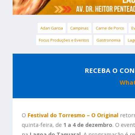
Adan Garcia
Campinas
Carne de Porco
E
Focus Produções e Eventos
Gastronomia
Lag
RECEBA O CON
Wha
O
Festival do Torresmo – O Original
retor
quinta-feira, de
1 a 4 de dezembro
. O even
na
Lagoa do Taquaral
. A programação é r