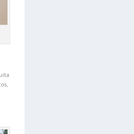
uita
tos,