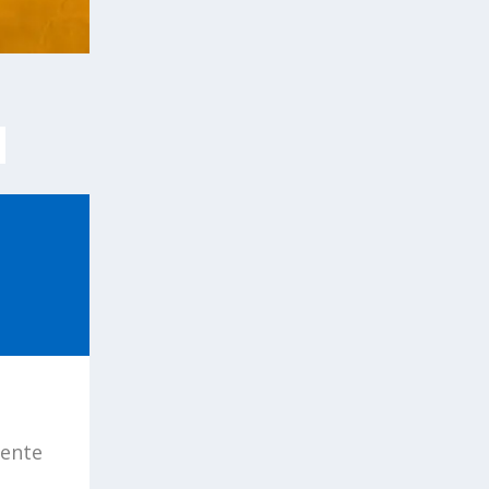
a
mente