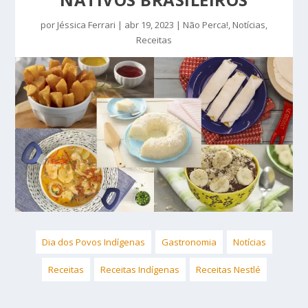
por
Jéssica Ferrari
|
abr 19, 2023
|
Não Perca!
,
Notícias
,
Receitas
Dia dos Povos Indígenas
Gastronomia
Notícias
Receitas
Receitas Indígenas
Receitas Nestlé