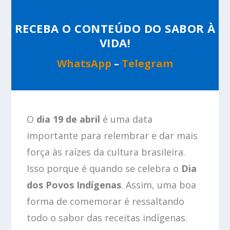
RECEBA O CONTEÚDO DO SABOR À
VIDA!
WhatsApp
–
Telegram
O
dia 19 de abril
é uma data
importante para relembrar e dar mais
força às raízes da cultura brasileira.
Isso porque é quando se celebra o
Dia
dos Povos Indígenas
. Assim, uma boa
forma de comemorar é ressaltando
todo o sabor das receitas indígenas.