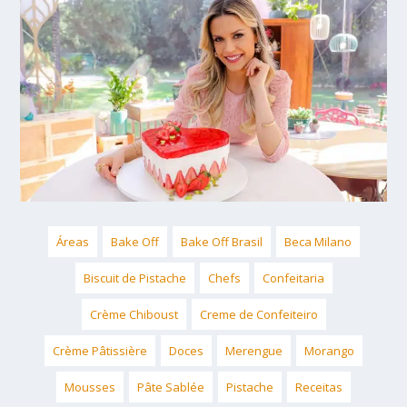
Áreas
Bake Off
Bake Off Brasil
Beca Milano
Biscuit de Pistache
Chefs
Confeitaria
Crème Chiboust
Creme de Confeiteiro
Crème Pâtissière
Doces
Merengue
Morango
Mousses
Pâte Sablée
Pistache
Receitas