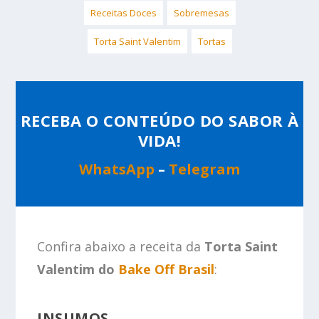
Receitas Doces
Sobremesas
Torta Saint Valentim
Tortas
RECEBA O CONTEÚDO DO SABOR À
VIDA!
WhatsApp
–
Telegram
Confira abaixo a receita da
Torta Saint
Valentim do
Bake Off Brasil
:
INSUMOS