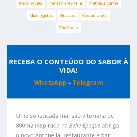
mack novais
maison antonella
matheus cunha
Mixologistas
Notícias
Restaurantes
São Paulo
RECEBA O CONTEÚDO DO SABOR À
VIDA!
WhatsApp
–
Telegram
Uma sofisticada mansão vitoriana de
800m
2
inspirada na
Belle Époque
abriga
o novo Antonella, restaurante e bar