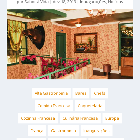
por
Sabor à Vida
|
dez 18, 2019
|
Inaugurações
,
Notícias
Alta Gastronomia
Bares
Chefs
Comida Francesa
Coquetelaria
Cozinha Francesa
Culinária Francesa
Europa
França
Gastronomia
Inaugurações