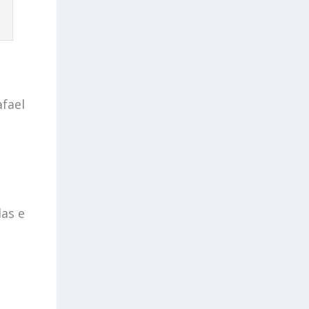
afael
as e