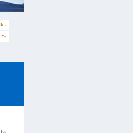
llez
TV
sta