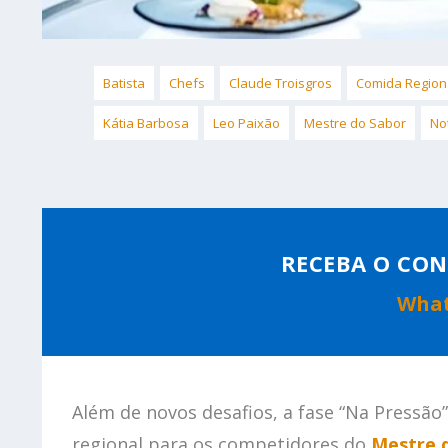
Batista
Chefs
Claude Troisgros
Comida Region
Kátia Barbosa
Leo Paixão
Mestre do Sabor
No
RECEBA O CON
Wha
Além de novos desafios, a fase “Na Pressão
regional para os competidores do
Mestre 