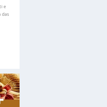
i e
a das