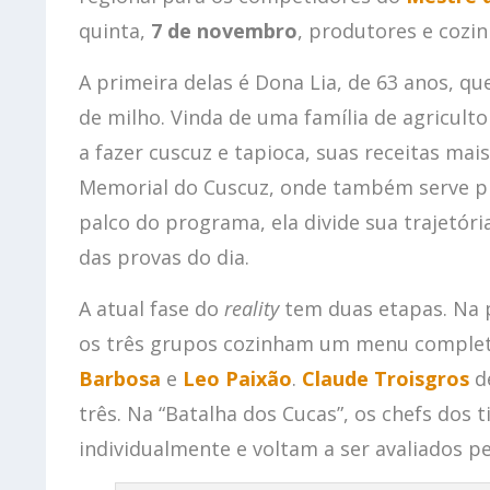
quinta,
7 de novembro
, produtores e cozin
A primeira delas é Dona Lia, de 63 anos, qu
de milho. Vinda de uma família de agricult
a fazer cuscuz e tapioca, suas receitas ma
Memorial do Cuscuz, onde também serve pr
palco do programa, ela divide sua trajetór
das provas do dia.
A atual fase do
reality
tem duas etapas. Na p
os três grupos cozinham um menu complet
Barbosa
e
Leo Paixão
.
Claude Troisgros
de
três. Na “Batalha dos Cucas”, os chefs dos
individualmente e voltam a ser avaliados p