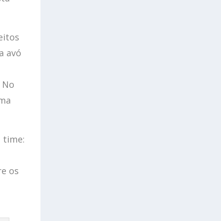
eitos
a avó
. No
uma
 time:
re os