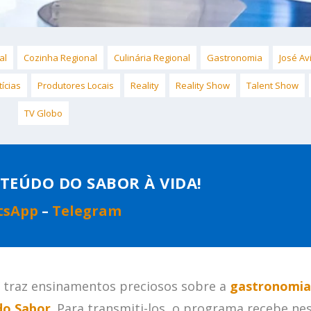
al
Cozinha Regional
Culinária Regional
Gastronomia
José Avi
tícias
Produtores Locais
Reality
Reality Show
Talent Show
TV Globo
TEÚDO DO SABOR À VIDA!
tsApp
–
Telegram
” traz ensinamentos preciosos sobre a
gastronomia
do Sabor
. Para transmiti-los, o programa recebe ne