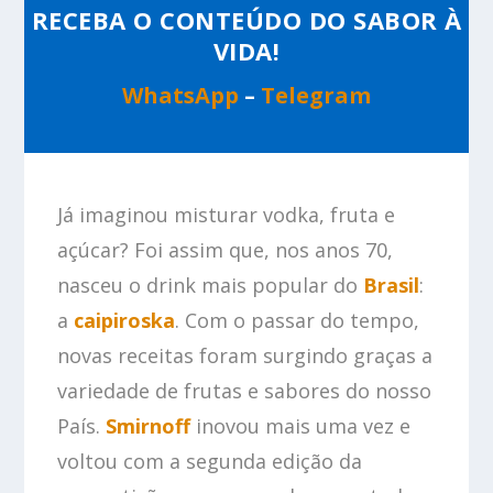
RECEBA O CONTEÚDO DO SABOR À
VIDA!
WhatsApp
–
Telegram
Já imaginou misturar vodka, fruta e
açúcar? Foi assim que, nos anos 70,
nasceu o drink mais popular do
Brasil
:
a
caipiroska
. Com o passar do tempo,
novas receitas foram surgindo graças a
variedade de frutas e sabores do nosso
País.
Smirnoff
inovou mais uma vez e
voltou com a segunda edição da