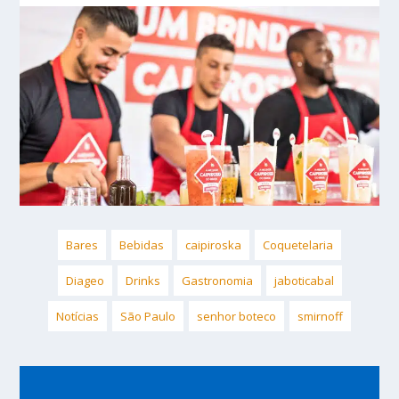
Bares
Bebidas
caipiroska
Coquetelaria
Diageo
Drinks
Gastronomia
jaboticabal
Notícias
São Paulo
senhor boteco
smirnoff