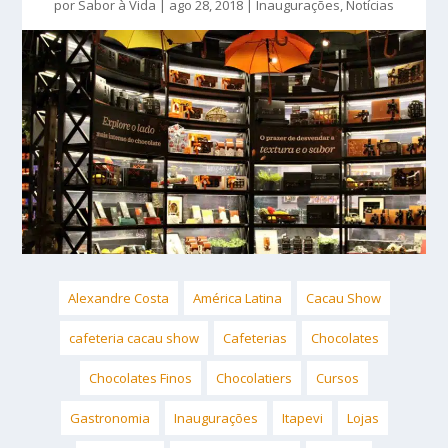
por
Sabor à Vida
|
ago 28, 2018
|
Inaugurações
,
Notícias
Alexandre Costa
América Latina
Cacau Show
cafeteria cacau show
Cafeterias
Chocolates
Chocolates Finos
Chocolatiers
Cursos
Gastronomia
Inaugurações
Itapevi
Lojas