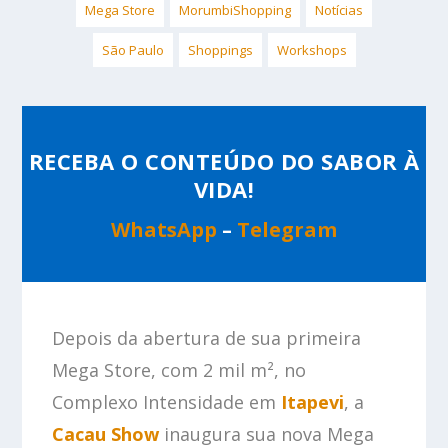
Mega Store
MorumbiShopping
Notícias
São Paulo
Shoppings
Workshops
RECEBA O CONTEÚDO DO SABOR À
VIDA!
WhatsApp
–
Telegram
Depois da abertura de sua primeira
Mega Store, com 2 mil m², no
Complexo Intensidade em
Itapevi
, a
Cacau Show
inaugura sua nova Mega