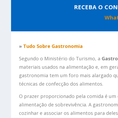
RECEBA O CON
Wha
»
Tudo Sobre Gastronomia
Segundo o Ministério do Turismo, a
Gastr
materiais usados na alimentação e, em geral
gastronomia tem um foro mais alargado que
técnicas de confecção dos alimentos.
O prazer proporcionado pela comida é um d
alimentação de sobrevivência. A gastronomi
cozinhar e associar os alimentos para deles