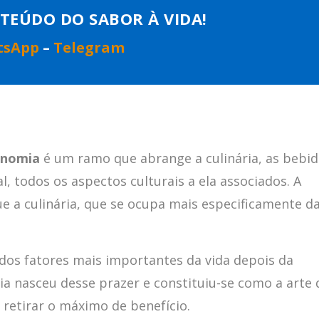
TEÚDO DO SABOR À VIDA!
tsApp
–
Telegram
onomia
é um ramo que abrange a culinária, as bebid
, todos os aspectos culturais a ela associados. A
 a culinária, que se ocupa mais especificamente d
os fatores mais importantes da vida depois da
a nasceu desse prazer e constituiu-se como a arte 
 retirar o máximo de benefício.