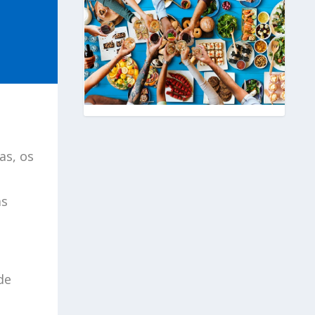
as, os
as
de